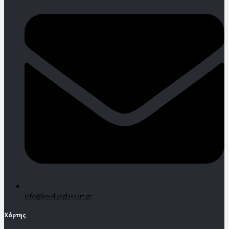
info@kordiasglassart.gr
Χάρτης