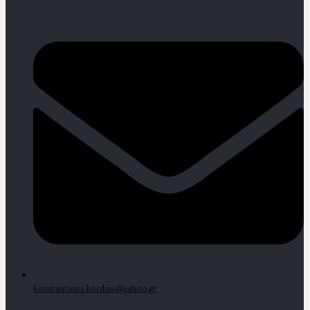
konstantinos.kordias@yahoo.gr