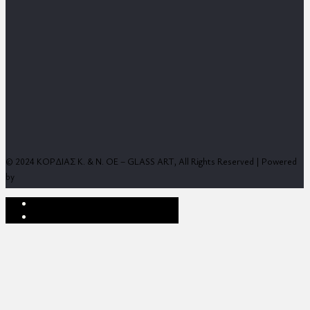
© 2024 ΚΟΡΔΙΑΣ Κ. & Ν. ΟΕ – GLASS ART, All Rights Reserved | Powered
by