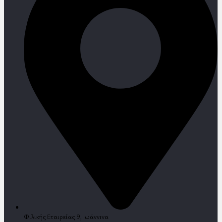
Φιλικής Εταιρείας 9, Ιωάννινα