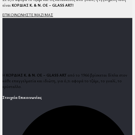
είναι
ΚΟΡΔΙΑΣ Κ. & Ν. ΟΕ – GLASS ART!
ΕΠΙΚΟΙΝΩΝΗΣΤΕ ΜΑΖΙ ΜΑΣ
Η
ΚΟΡΔΙΑΣ Κ. & Ν. ΟΕ – GLASS ART
από το 1966 βρίσκεται δίπλα στον
κάθε επαγγελματία και ιδιώτη, για ό,τι αφορά το τζάμι, το γυαλί, το
κρύσταλλο.
Στοιχεία Επικοινωνίας