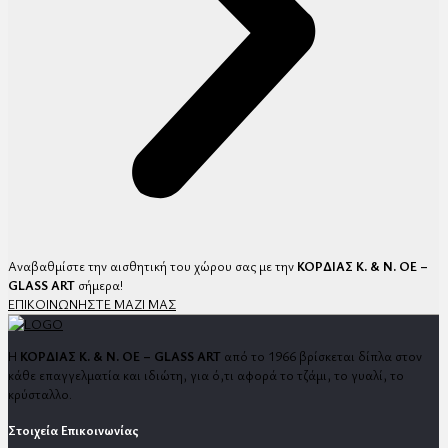
Αναβαθμίστε την αισθητική του χώρου σας με την
ΚΟΡΔΙΑΣ Κ. & Ν. ΟΕ –
GLASS ART
σήμερα!
ΕΠΙΚΟΙΝΩΝΗΣΤΕ ΜΑΖΙ ΜΑΣ
Η
ΚΟΡΔΙΑΣ Κ. & Ν. ΟΕ – GLASS ART
από το 1966 βρίσκεται δίπλα στον
κάθε επαγγελματία και ιδιώτη, για ό,τι αφορά το τζάμι, το γυαλί, το
κρύσταλλο.
Στοιχεία Επικοινωνίας