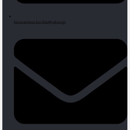
konstantinos.kordias@yahoo.gr